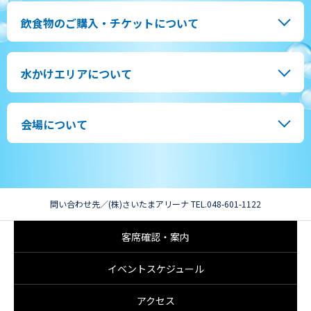
飲食物のご購入・チケットについて
CRAFT&FUN
体験・物販
STAGE
ステージ
水かけエリアについて
SPONSOR BOOTH
スポンサーブース
MAP
マップ
会場について
TIME TABLE
タイムテーブル
FAQ
よくある質問
問い合わせ先／(株)さいたまアリーナ TEL.048-601-1122
客席確認・案内
イベントスケジュール
アクセス