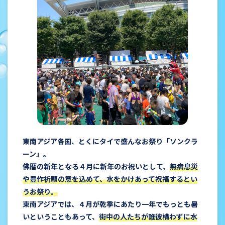
CRAFT&FUN
体験・物販
STAGE
ステージ
SPONSOR BOOTH
スポンサーブース
MAP
マップ
TIME TABLE
タイムテーブル
FAQ
よくある質問
東南アジア各国、とくにタイで盛んなお祭り「ソンクラ
ーン」。
佛暦の新年となる４月に新年のお祝いとして、
無病息災
や豊作祈願の意を込めて、水をかけあって祝福するとい
うお祭り。
東南アジアでは、４月が乾季にあたり一年でもっとも暑
いということもあって、
街中の人たちが誰彼構わずに水