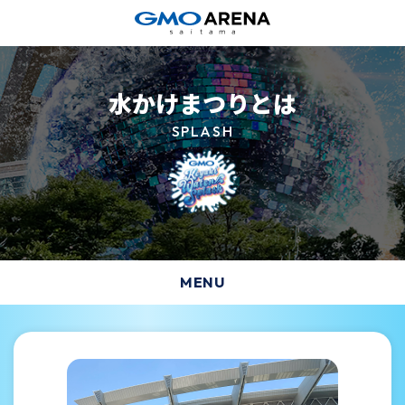
水かけまつりとは
SPLASH
MENU
HOME
SPLASH
水かけ
GOURMET
フード＆ドリンク