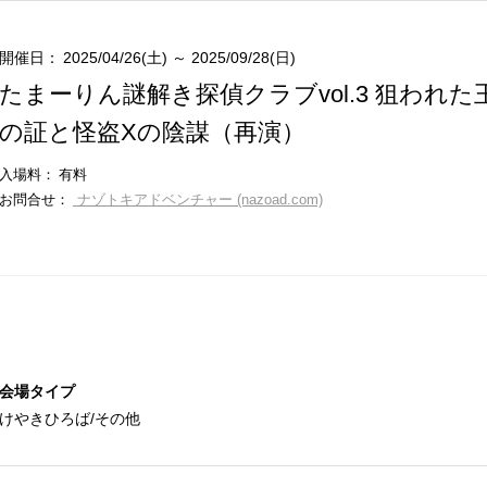
開催日：
2025/04/26(土) ～ 2025/09/28(日)
たまーりん謎解き探偵クラブvol.3 狙われた
の証と怪盗Xの陰謀（再演）
入場料：
有料
お問合せ：
ナゾトキアドベンチャー (nazoad.com)
会場タイプ
けやきひろば/その他