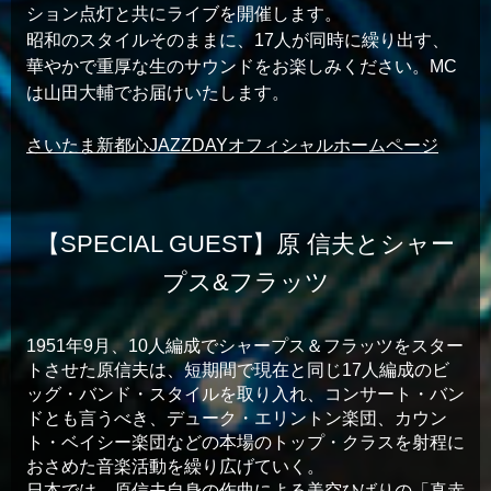
ション点灯と共にライブを開催します。
昭和のスタイルそのままに、17人が同時に繰り出す、
華やかで重厚な生のサウンドをお楽しみください。MC
は山田大輔でお届けいたします。
さいたま新都心JAZZDAYオフィシャルホームページ
【SPECIAL GUEST】原 信夫とシャー
プス&フラッツ
1951年9月、10人編成でシャープス＆フラッツをスター
トさせた原信夫は、短期間で現在と同じ17人編成のビ
ッグ・バンド・スタイルを取り入れ、コンサート・バン
ドとも言うべき、デューク・エリントン楽団、カウン
ト・ベイシー楽団などの本場のトップ・クラスを射程に
おさめた音楽活動を繰り広げていく。
日本では、原信夫自身の作曲による美空ひばりの「真赤