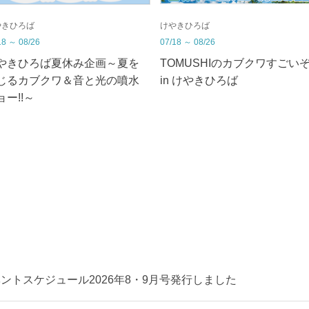
やきひろば
けやきひろば
18
～
08/26
07/18
～
08/26
やきひろば夏休み企画～夏を
TOMUSHIのカブクワすごいぞ!
じるカブクワ＆音と光の噴水
in けやきひろば
ョー!!～
ントスケジュール2026年8・9月号発行しました