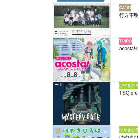
CA101
行方不
TOIRO
acos
けやきひ
TSQ pr
けやきひ
けやき