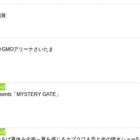
明展
ta!＠GMOアリーナさいたま
ろば
esents「MYSTERY GATE」
ろば
ひろば夏休み企画～夏を感じるカブクワ＆音と光の噴水ショー!!