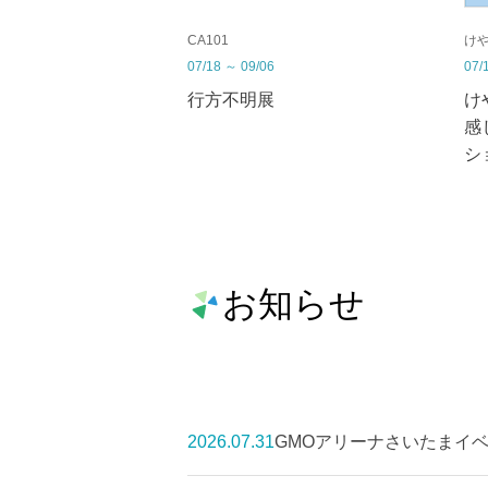
CA101
け
07/18
～
09/06
07/
行方不明展
け
感
シ
お知らせ
2026.07.31
GMOアリーナさいたまイベ