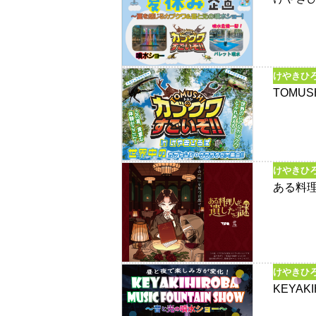
けやきひ
TOMU
けやきひ
ある料
けやきひ
KEYAK