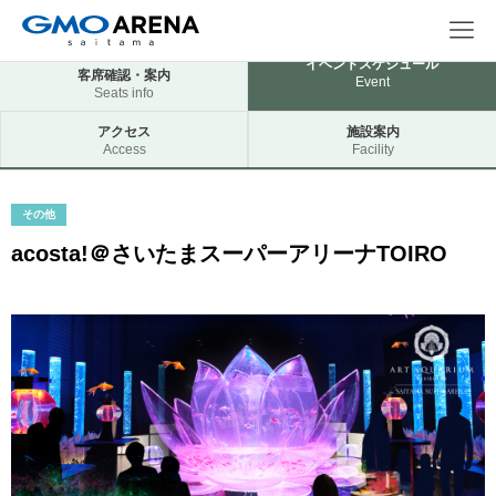
イベントスケジュール
客席確認・案内
Event
Seats info
アクセス
施設案内
Access
Facility
その他
acosta!＠さいたまスーパーアリーナTOIRO