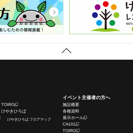
イベント主催者の方へ
TOIRO
施設概要
けやきひろば
各種資料
せ
展示ホール
けやきひろば フロアマップ
CA101
TOIRO