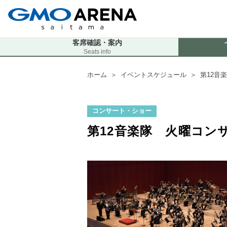
客席確認・案内
Seats info
ホーム
＞
イベントスケジュール
＞
第12音
コンサート・ショー
第12音楽隊 火曜コン