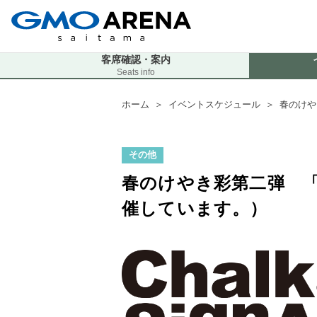
客席確認・案内
Seats info
ホーム
＞
イベントスケジュール
＞
春のけやき
その他
春のけやき彩第二弾 「SPR
催しています。）