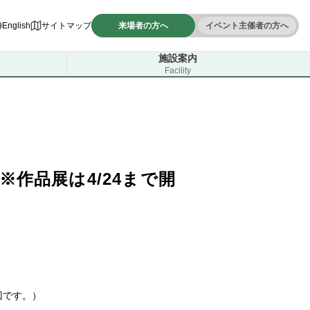
English
サイトマップ
来場者の方へ
イベント主催者の方へ
施設案内
Facility
（※作品展は4/24まで開
終回です。）