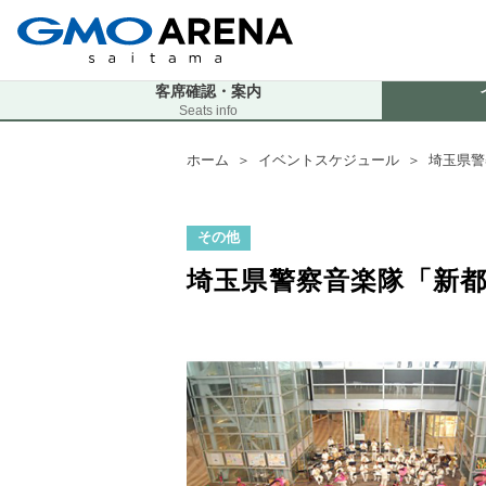
客席確認・案内
Seats info
ホーム
＞
イベントスケジュール
＞
埼玉県警
その他
埼玉県警察音楽隊「新