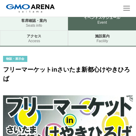
イベントスケジュール
客席確認・案内
Event
Seats info
アクセス
施設案内
Access
Facility
物販・展示会
フリーマーケットinさいたま新都心けやきひろ
ば