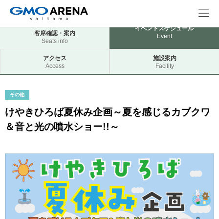
イベントスケジュール
客席確認・案内
Event
Seats info
アクセス
施設案内
Access
Facility
その他
けやきひろば夏休み企画～夏を感じるカブクワ
＆音と光の噴水ショー!!～