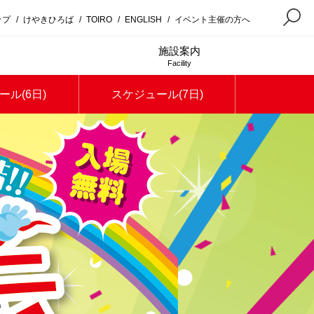
ップ
/
けやきひろば
/
TOIRO
/
ENGLISH
/
イベント主催の方へ
施設案内
Facility
ール(6日)
スケジュール(7日)